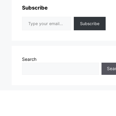
Subscribe
Type your email…
Subscribe
Search
Sea