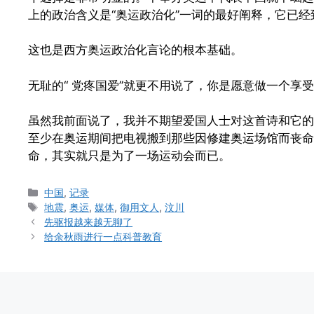
上的政治含义是“奥运政治化”一词的最好阐释，它已
这也是西方奥运政治化言论的根本基础。
无耻的“ 党疼国爱”就更不用说了，你是愿意做一个享
虽然我前面说了，我并不期望爱国人士对这首诗和它的
至少在奥运期间把电视搬到那些因修建奥运场馆而丧命
命，其实就只是为了一场运动会而已。
Categories
中国
,
记录
Tags
地震
,
奥运
,
媒体
,
御用文人
,
汶川
先驱报越来越无聊了
给余秋雨进行一点科普教育