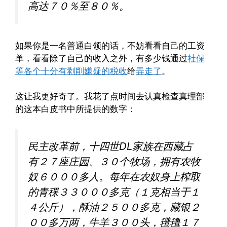
高达７０％至８０％。
如果你是一名普通白领的话，不妨看看自己的工资
单，看看除了自己的收入之外，有多少钱通过
社保
等各个十分有剥削嫌疑的税收
给
弄走了
。
这让我更好奇了。我花了点时间去认真检查真理部
的这本白皮书中所提供的数字：
民主改革前，十四世DL家族在西藏占
有２７座庄园、３０个牧场，拥有农牧
奴６０００多人。每年在农奴身上榨取
的青稞３３０００多克（１克相当于１
４公斤），酥油２５００多克，藏银２
００多万两，牛羊３００头，氆氇１７