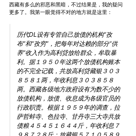
西藏有多么的邪恶和黑暗，不过结果是，我的疑问
更多了。我第一眼觉得不对的地方就是这里：
历代DL设有专管自己放债的机构“孜
布”和“孜穷”，把每年对达赖的部分“供
养”收入作为高利贷放给群众，牟取暴
利。据１９５０年这两个放债机构账本
的不完全记载，共放高利贷藏银３０３
８５８１两，年收利息３０３８５８
两。西藏各级地方政府设有为数不少的
放债机构，放债、收息成为各级官员的
行政职责。根据１９５９年的调查，拉
萨哲蚌寺、色拉寺、甘丹寺三大寺共放
债粮４５４５１６４４斤，年收利息７
９８７２８斤；放藏银５７１０５８９