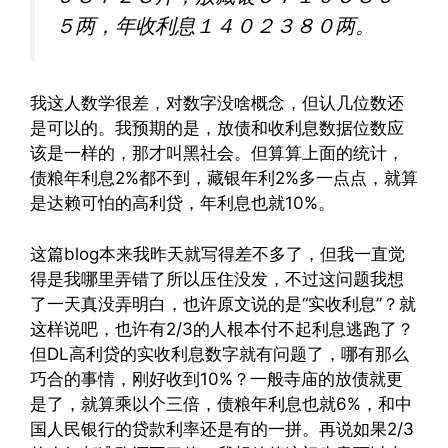
５两，年收利息１４０２３８０两。
我这人数学很差，对数字没啥概念，但认几位数还
是可以的。我预期的是，放债和收利息数据位数应
该是一样的，那才叫黑社会。但算算上面的统计，
债粮年利息2%都不到，藏银年利2%多一点点，就算
是达赖可怕的高利贷，年利息也就10%。
这篇blog本来我昨天就写得差不多了，但我一直觉
得是我哪里弄错了所以压住没发，不过这问题我想
了一天真没弄明白，也许原文说的是“实收利息”？就
这样说吧，也许有2/3的人根本付不起利息逃跑了？
但DL高利贷的实收利息数字就有问题了，哪有那么
巧合的事情，刚好收到10%？一般寺庙的放债就更
是了，就算乘以个三倍，债粮年利息也就6%，和中
国人民银行的贷款利率还是有的一拼。再说如果2/3