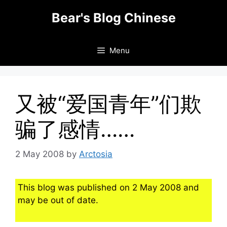
Skip
Bear's Blog Chinese
to
content
Menu
又被“爱国青年”们欺
骗了感情……
2 May 2008
by
Arctosia
This blog was published on 2 May 2008 and
may be out of date.