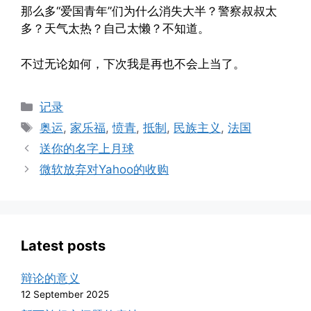
那么多“爱国青年”们为什么消失大半？警察叔叔太
多？天气太热？自己太懒？不知道。
不过无论如何，下次我是再也不会上当了。
Categories
记录
Tags
奥运
,
家乐福
,
愤青
,
抵制
,
民族主义
,
法国
送你的名字上月球
微软放弃对Yahoo的收购
Latest posts
辩论的意义
12 September 2025