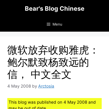
Skip
Bear's Blog Chinese
to
content
Menu
微软放弃收购雅虎：
鲍尔默致杨致远的
信， 中文全文
4 May 2008
by
Arctosia
This blog was published on 4 May 2008 and
may be out of date.