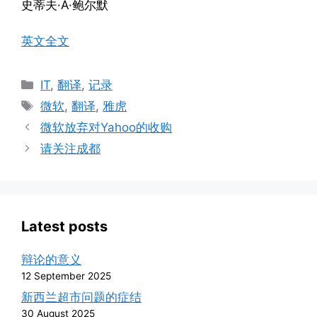
史蒂夫·A·鲍尔默
英文全文
Categories
IT
,
翻译
,
记录
Tags
微软
,
翻译
,
雅虎
微软放弃对Yahoo的收购
请关注成都
Latest posts
辩论的意义
12 September 2025
新西兰超市问题的症结
30 August 2025