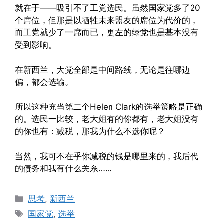
就在于——吸引不了工党选民。虽然国家党多了20
个席位，但那是以牺牲未来盟友的席位为代价的，
而工党就少了一席而已，更左的绿党也是基本没有
受到影响。
在新西兰，大党全部是中间路线，无论是往哪边
偏，都会选输。
所以这种充当第二个Helen Clark的选举策略是正确
的。选民一比较，老大姐有的你都有，老大姐没有
的你也有：减税，那我为什么不选你呢？
当然，我可不在乎你减税的钱是哪里来的，我后代
的债务和我有什么关系……
Categories
思考
,
新西兰
Tags
国家党
,
选举