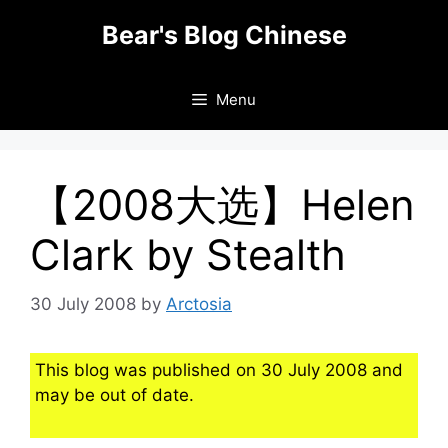
Skip
Bear's Blog Chinese
to
content
Menu
【2008大选】Helen
Clark by Stealth
30 July 2008
by
Arctosia
This blog was published on 30 July 2008 and
may be out of date.