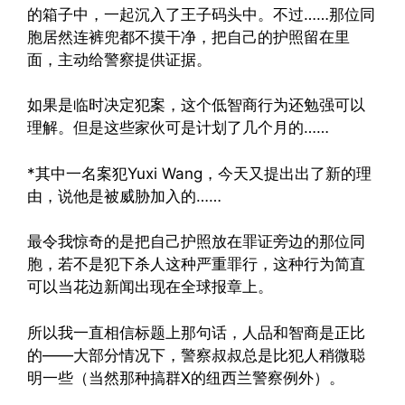
的箱子中，一起沉入了王子码头中。不过……那位同
胞居然连裤兜都不摸干净，把自己的护照留在里
面，主动给警察提供证据。
如果是临时决定犯案，这个低智商行为还勉强可以
理解。但是这些家伙可是计划了几个月的……
*其中一名案犯Yuxi Wang，今天又提出出了新的理
由，说他是被威胁加入的……
最令我惊奇的是把自己护照放在罪证旁边的那位同
胞，若不是犯下杀人这种严重罪行，这种行为简直
可以当花边新闻出现在全球报章上。
所以我一直相信标题上那句话，人品和智商是正比
的——大部分情况下，警察叔叔总是比犯人稍微聪
明一些（当然那种搞群X的纽西兰警察例外）。