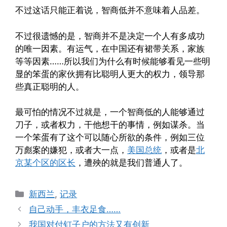
不过这话只能正着说，智商低并不意味着人品差。
不过很遗憾的是，智商并不是决定一个人有多成功
的唯一因素。有运气，在中国还有裙带关系，家族
等等因素……所以我们为什么有时候能够看见一些明
显的笨蛋的家伙拥有比聪明人更大的权力，领导那
些真正聪明的人。
最可怕的情况不过就是，一个智商低的人能够通过
刀子，或者权力，干他想干的事情，例如谋杀。当
一个笨蛋有了这个可以随心所欲的条件，例如三位
万彪案的嫌犯，或者大一点，
美国总统
，或者是
北
京某个区的区长
，遭殃的就是我们普通人了。
Categories
新西兰
,
记录
自己动手，丰衣足食……
我国对付钉子户的方法又有创新