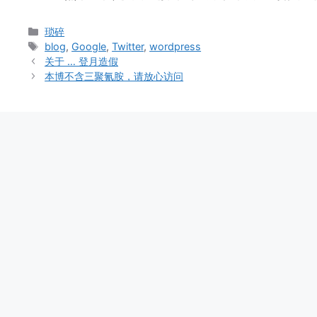
Categories
琐碎
Tags
blog
,
Google
,
Twitter
,
wordpress
关于 … 登月造假
本博不含三聚氰胺，请放心访问