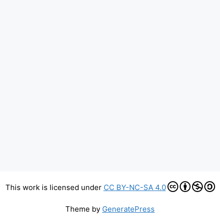
This work is licensed under
CC BY-NC-SA 4.0
Theme by
GeneratePress