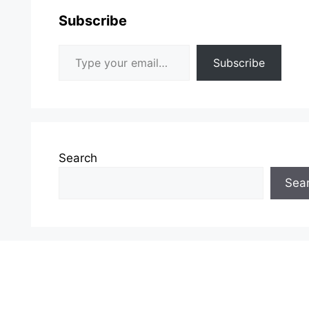
Subscribe
Type your email…
Subscribe
Search
Sea