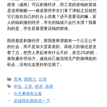
政策（减税）可以刺激经济，而工党的发钱政策就
是选举贿赂——难道那些学生们拿了津贴之后就把
它们放在自己的灶台上供着？还不是要花的嘛，富
人的钱刺激的经济，学生的钱就只会打水漂？我看
到的是，学生是最需要花钱的群体。
既然都是刺激经济，那我更希望能有一个公正公平
的社会，而不是加大贫富差距。高收入阶级还是贪
婪了点，把穷人养起来有什么不好，多交2%的税，
换取廉价劳动力，减低自己被流氓无产阶级绑架的
机会，没有比这更好的交易了。
Categories
思考
,
新西兰
,
记录
Tags
学生
,
工党
,
经济
,
选举
今天事情有点多
必须得长期休息一下