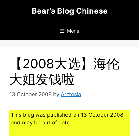
Skip
Bear's Blog Chinese
to
content
Menu
【2008大选】海伦
大姐发钱啦
13 October 2008
by
Arctosia
This blog was published on 13 October 2008
and may be out of date.