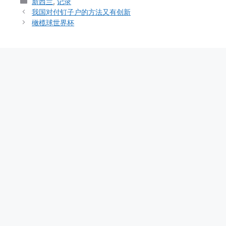
Categories
新西兰
,
记录
我国对付钉子户的方法又有创新
橄榄球世界杯