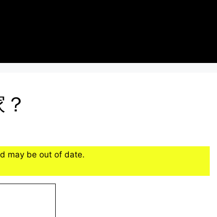
家？
d may be out of date.