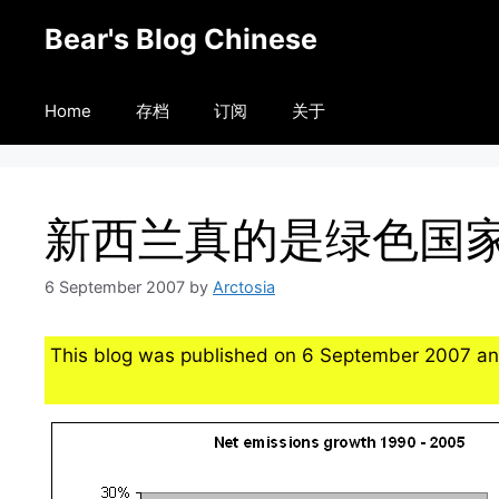
Skip
Bear's Blog Chinese
to
content
Home
存档
订阅
关于
新西兰真的是绿色国
6 September 2007
by
Arctosia
This blog was published on 6 September 2007 an