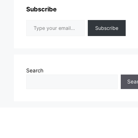
Subscribe
Type your email…
Subscribe
Search
Sea