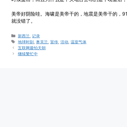
美帝好阴险哇。海啸是美帝干的，地震是美帝干的，91
就没错了。
Categories
新西兰
,
记录
Tags
地球时刻
,
奥克兰
,
宣传
,
活动
,
温室气体
互联网最怕天朝
继续繁忙中