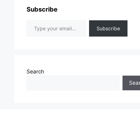
Subscribe
Type your email…
Subscribe
Search
Sea