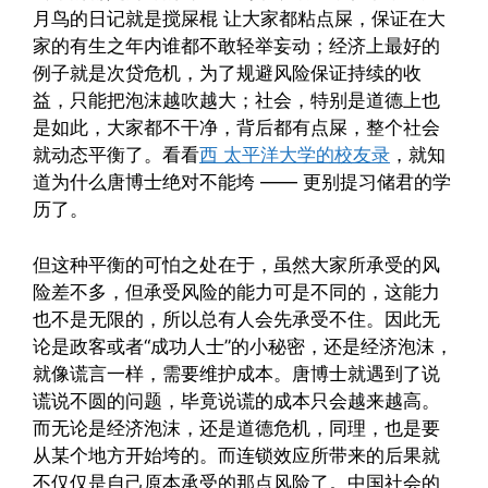
月鸟的日记就是搅屎棍 让大家都粘点屎，保证在大
家的有生之年内谁都不敢轻举妄动；经济上最好的
例子就是次贷危机，为了规避风险保证持续的收
益，只能把泡沫越吹越大；社会，特别是道德上也
是如此，大家都不干净，背后都有点屎，整个社会
就动态平衡了。看看
西 太平洋大学的校友录
，就知
道为什么唐博士绝对不能垮 —— 更别提习储君的学
历了。
但这种平衡的可怕之处在于，虽然大家所承受的风
险差不多，但承受风险的能力可是不同的，这能力
也不是无限的，所以总有人会先承受不住。因此无
论是政客或者“成功人士”的小秘密，还是经济泡沫，
就像谎言一样，需要维护成本。唐博士就遇到了说
谎说不圆的问题，毕竟说谎的成本只会越来越高。
而无论是经济泡沫，还是道德危机，同理，也是要
从某个地方开始垮的。而连锁效应所带来的后果就
不仅仅是自己原本承受的那点风险了。中国社会的