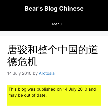
Skip
Bear's Blog Chinese
to
content
Menu
唐骏和整个中国的道
德危机
14 July 2010
by
Arctosia
This blog was published on 14 July 2010 and
may be out of date.