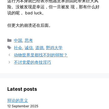
这行为本身就已经表示他愿意承担由此带来巨大风
险。没被发现是幸运，但一旦被发 现，那有什么好
说的呢， bad luck。
但更大的崩溃还在后面。
Categories
中国
,
思考
Tags
社会
,
诚信
,
道德
,
野鸡大学
动物世界里都找不到的弱智？
不讨党爱的奇技淫巧
Latest posts
辩论的意义
12 September 2025