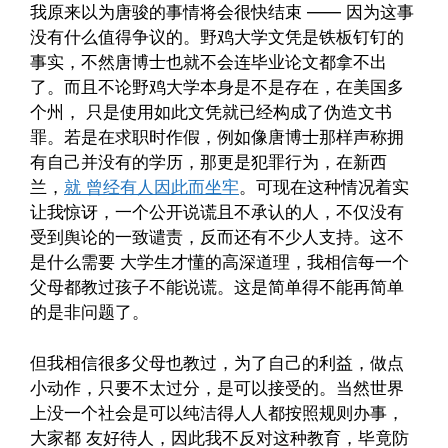
我原来以为唐骏的事情将会很快结束 —— 因为这事
没有什么值得争议的。野鸡大学文凭是铁板钉钉的
事实，不然唐博士也就不会连毕业论文都拿不出
了。而且不论野鸡大学本身是不是存在，在美国多
个州， 只是使用如此文凭就已经构成了伪造文书
罪。若是在求职时作假，例如像唐博士那样声称拥
有自己并没有的学历，那更是犯罪行为，在新西
兰，
就 曾经有人因此而坐牢
。可现在这种情况着实
让我惊讶，一个公开说谎且不承认的人，不仅没有
受到舆论的一致谴责，反而还有不少人支持。这不
是什么需要 大学生才懂的高深道理，我相信每一个
父母都教过孩子不能说谎。这是简单得不能再简单
的是非问题了。
但我相信很多父母也教过，为了自己的利益，做点
小动作，只要不太过分，是可以接受的。当然世界
上没一个社会是可以纯洁得人人都按照规则办事，
大家都 友好待人，因此我不反对这种教育，毕竟防