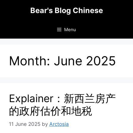
Skip
Bear's Blog Chinese
to
content
Menu
Month:
June 2025
Explainer：新西兰房产
的政府估价和地税
11 June 2025
by
Arctosia