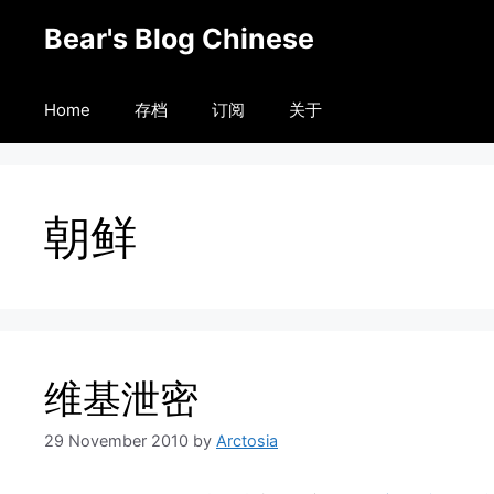
Skip
Bear's Blog Chinese
to
content
Home
存档
订阅
关于
朝鲜
维基泄密
29 November 2010
by
Arctosia