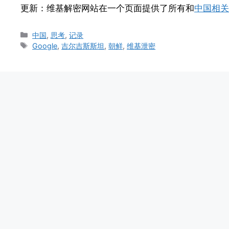
更新：维基解密网站在一个页面提供了所有和
中国相关
Categories
中国
,
思考
,
记录
Tags
Google
,
吉尔吉斯斯坦
,
朝鲜
,
维基泄密