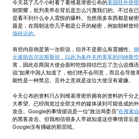
今天花了几个小时看了看维基泄密公布的
美国驻外使馆
朝荣耀，批判美帝在背后是怎么污蔑我们的。不过在已
是看不到什么令人震惊的爆料。当然很多东西都是秘密
题是，在我朝这些几乎都是公开的秘密，例如朝鲜曾经
场转运的
。
有些内容倒是第一次听说，但并不是那么有震撼性。
例
元援助吉尔吉斯斯坦，以此为条件关闭美军的玛纳斯空
害，因此在两国大使会面时吃惊得结巴忘了怎么说俄语
说“如果中国人知道了，他们绝不会同意，而且会导致革
能性是一种禁忌。言外之意就是这位大使没有避嫌。
今天公布的资料只占到维基泄密所拥有的资料的千分之
大希望。已经阅览过全部文件的媒体谈到可能造成的外交
攻击。Google的事情据说是一位“政治局委员”
在搜索
的黑客攻击。但我相信很多人早就知道这些事情背后是
Google没有捅破的那层纸。