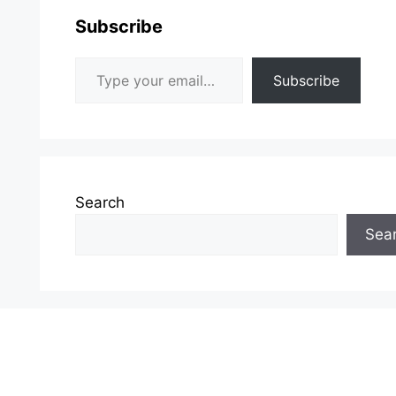
Subscribe
Type your email…
Subscribe
Search
Sea