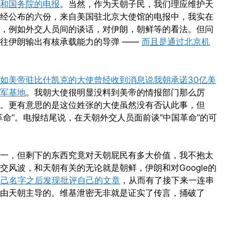
和国务院的电报
。当然，作为天朝子民，我们理应维护天
经公布的六份，来自美国驻北京大使馆的电报中，我实在
，例如外交人员间的谈话，对伊朗，朝鲜等的看法。但问
往伊朗输出有核承载能力的导弹 ——
而且是通过北京机
如美帝驻比什凯克的大使曾经收到消息说我朝承诺30亿美
军基地
。我朝大使很明显没料到美帝的情报部门那么厉
。更有意思的是这位姓张的大使虽然没有否认此事，但
命”。电报结尾说，在天朝外交人员面前谈“中国革命”的可
一，但剩下的东西究竟对天朝屁民有多大价值，我不抱太
风波，和天朝有关的无论就是朝鲜，伊朗和对Google的
自己名字之后发现批评自己的文章
，从而有了接下来一连串
由天朝主导的。维基泄密无非就是证实了传言，捅破了