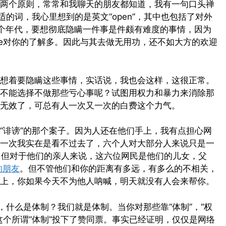
两个原则，常常和我聊天的朋友都知道，我有一句口头禅
的词，我心里想到的是英文“open”，其中也包括了对外
tisms”。这个年代，要想彻底隐瞒一件事是件颇有难度的事情，因为
le对你的了解多。因此与其去做无用功，还不如大方的欢迎
想着要隐瞒这些事情，实话说，我也会这样，这很正常。
不能选择不做那些亏心事呢？试图用权力和暴力来消除那
无效了，可总有人一次又一次的白费这个力气。
“诽谤”的那个案子。因为人还在他们手上，我有点担心网
一次我实在是看不过去了，六个人对大部分人来说只是一
。但对于他们的亲人来说，这六位网民是他们的儿女，父
上的朋友
。但不管他们和你的距离有多远，有多么的不相关，
上，你如果今天不为他人呐喊，明天就没有人会来帮你。
，什么是体制？我们就是体制。当你对那些靠“体制”，“权
这个所谓“体制”投下了赞同票。事实已经证明，仅仅是网络