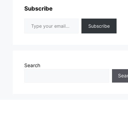
Subscribe
Type your email…
Subscribe
Search
Sea