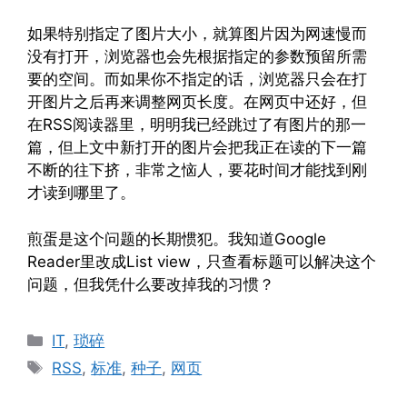
如果特别指定了图片大小，就算图片因为网速慢而
没有打开，浏览器也会先根据指定的参数预留所需
要的空间。而如果你不指定的话，浏览器只会在打
开图片之后再来调整网页长度。在网页中还好，但
在RSS阅读器里，明明我已经跳过了有图片的那一
篇，但上文中新打开的图片会把我正在读的下一篇
不断的往下挤，非常之恼人，要花时间才能找到刚
才读到哪里了。
煎蛋是这个问题的长期惯犯。我知道Google
Reader里改成List view，只查看标题可以解决这个
问题，但我凭什么要改掉我的习惯？
Categories
IT
,
琐碎
Tags
RSS
,
标准
,
种子
,
网页