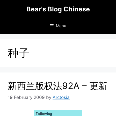
Skip
Bear's Blog Chinese
to
content
Menu
种子
新西兰版权法92A – 更新
19 February 2009
by
Arctosia