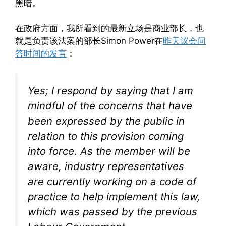
黑暗。
在政府方面，我所看到的最新立场是商业部长，也
就是负责该法案的部长Simon Power在
昨天议会问
答时间的发言
：
Yes; I respond by saying that I am
mindful of the concerns that have
been expressed by the public in
relation to this provision coming
into force. As the member will be
aware, industry representatives
are currently working on a code of
practice to help implement this law,
which was passed by the previous