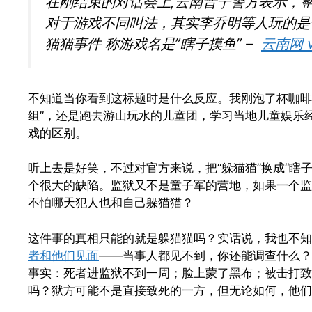
在刚结束的对话会上,云南晋宁警方表示，整
对于游戏不同叫法，其实李乔明等人玩的是
猫猫事件 称游戏名是”瞎子摸鱼” –
云南网 vi
不知道当你看到这标题时是什么反应。我刚泡了杯咖啡
组”，还是跑去游山玩水的儿童团，学习当地儿童娱乐经
戏的区别。
听上去是好笑，不过对官方来说，把“躲猫猫”换成“瞎
个很大的缺陷。监狱又不是童子军的营地，如果一个监
不怕哪天犯人也和自己躲猫猫？
这件事的真相只能的就是躲猫猫吗？实话说，我也不知
者和他们见面
——当事人都见不到，你还能调查什么？
事实：死者进监狱不到一周；脸上蒙了黑布；被击打致
吗？狱方可能不是直接致死的一方，但无论如何，他们