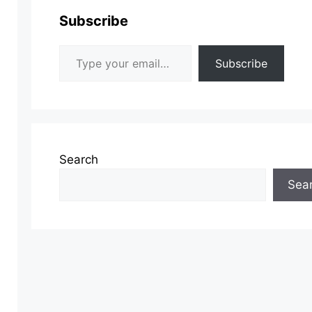
Subscribe
Type your email…
Subscribe
Search
Sea