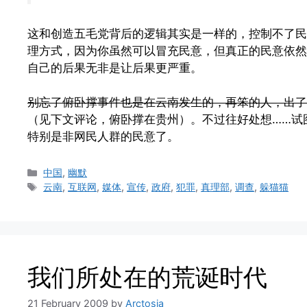
这和创造五毛党背后的逻辑其实是一样的，控制不了民
理方式，因为你虽然可以冒充民意，但真正的民意依然
自己的后果无非是让后果更严重。
别忘了俯卧撑事件也是在云南发生的，再笨的人，出了
（见下文评论，俯卧撑在贵州）。不过往好处想……试
特别是非网民人群的民意了。
Categories
中国
,
幽默
Tags
云南
,
互联网
,
媒体
,
宣传
,
政府
,
犯罪
,
真理部
,
调查
,
躲猫猫
我们所处在的荒诞时代
21 February 2009
by
Arctosia