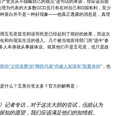
共产党员从不隐瞒自己的观点”这句话的来源，你应该后面
总理为代表的大多数GCD员只有在对自己和D国有利，至少
种直白并不是一种好现象——他真正透露的消息是，真理
用五毛党冒充和误导民意已经起到了很好的效果，而这次
化和向现实生活的侵入。几个被当地宣传部门所“选中”参
很多人本身就从事媒体业。就算他们不是五毛党，也只是故
那些“义愤填膺”的“网民代表”也被人发现有“双重身份
“，也
是什么？五美分党太多？官方的解释是：
》记者专访，对于这次大胆的尝试，伍皓认为
探知的愿望，我们应该满足他们的知情权。