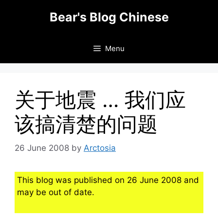
Skip
Bear's Blog Chinese
to
content
Menu
关于地震 … 我们应
该搞清楚的问题
26 June 2008
by
Arctosia
This blog was published on 26 June 2008 and
may be out of date.