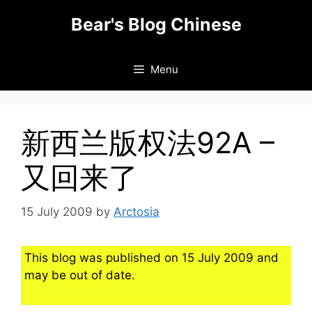
Skip
Bear's Blog Chinese
to
content
Menu
新西兰版权法92A –
又回来了
15 July 2009
by
Arctosia
This blog was published on 15 July 2009 and
may be out of date.