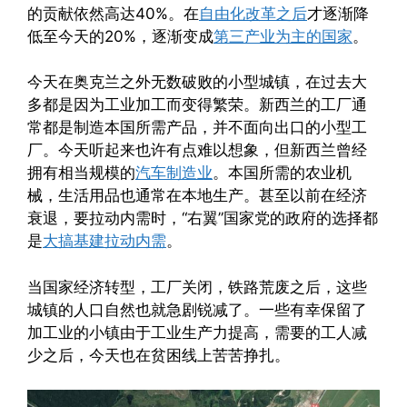
的贡献依然高达40%。在
自由化改革之后
才逐渐降
低至今天的20%，逐渐变成
第三产业为主的国家
。
今天在奥克兰之外无数破败的小型城镇，在过去大
多都是因为工业加工而变得繁荣。新西兰的工厂通
常都是制造本国所需产品，并不面向出口的小型工
厂。今天听起来也许有点难以想象，但新西兰曾经
拥有相当规模的
汽车制造业
。本国所需的农业机
械，生活用品也通常在本地生产。甚至以前在经济
衰退，要拉动内需时，“右翼”国家党的政府的选择都
是
大搞基建拉动内需
。
当国家经济转型，工厂关闭，铁路荒废之后，这些
城镇的人口自然也就急剧锐减了。一些有幸保留了
加工业的小镇由于工业生产力提高，需要的工人减
少之后，今天也在贫困线上苦苦挣扎。