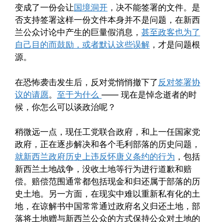
变成了一份会让
国境洞开
，决不能签署的文件。是
否支持签署这样一份文件本身并不是问题，在新西
兰公众讨论中产生的巨量假消息，
甚至政客也为了
自己目的而鼓励，或者默认这些误解
，才是问题根
源。
在恐怖袭击发生后，反对党悄悄撤下了
反对签署协
议的请愿
。
至于为什么
—— 现在是悼念逝者的时
候，你怎么可以谈政治呢？
稍微远一点，现任工党联合政府，和上一任国家党
政府，正在逐步解决和各个毛利部落的历史问题，
就新西兰政府历史上违反怀唐义条约的行为
，包括
新西兰土地战争，没收土地等行为进行道歉和赔
偿。赔偿范围通常都包括现金和归还属于部落的历
史土地。另一方面，在现实中难以重新私有化的土
地，在谅解书中国常常通过政府名义归还土地，部
落将土地赠与新西兰公众的方式保持公众对土地的