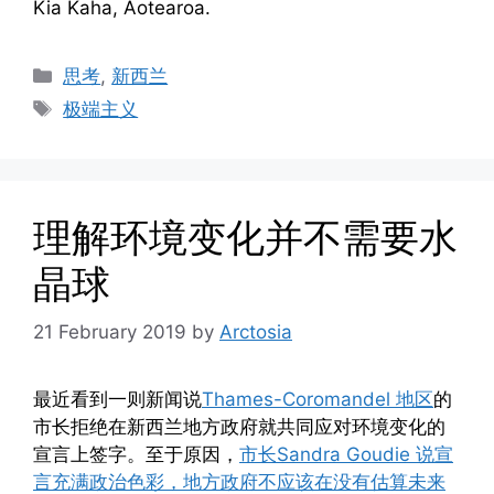
Kia Kaha, Aotearoa.
Categories
思考
,
新西兰
Tags
极端主义
理解环境变化并不需要水
晶球
21 February 2019
by
Arctosia
最近看到一则新闻说
Thames-Coromandel 地区
的
市长拒绝在新西兰地方政府就共同应对环境变化的
宣言上签字。至于原因，
市长Sandra Goudie 说宣
言充满政治色彩，地方政府不应该在没有估算未来