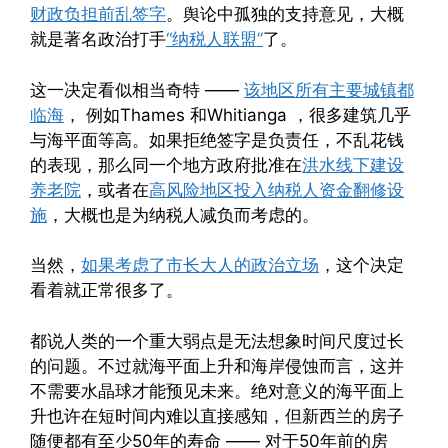
财政负担前乱签字
。舆论中孤独的支持意见，大概
就是著名政治打手
“纳税人联盟”
了。
这一决定看似相当奇特 ——
该地区所有主要城镇都
临海
， 例如Thames 和Whitianga ，很多建筑几乎
与海平面等高。如果拒绝签字是负责任，不乱花钱
的表现，那么同一个地方政府批准在
洪水线下建设
养老院
，或者在
高风险地区投入纳税人资金翻修设
施
，大概也是为纳税人减负而考虑的。
当然，
如果考虑了市长大人的政治立场
，这个决定
看着就正常很多了。
都说人类的一个重大弱点是无法想象时间尺度过长
的问题。不过就海平面上升和海岸侵蚀而言，这并
不需要水晶球才能预见未来。绝对意义的海平面上
升也许在短时间内难以直接感知，但新西兰的房子
随便都有至少50年的寿命 —— 对于50年前的房