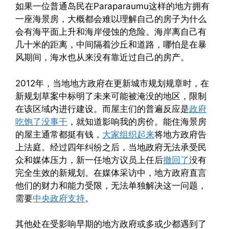
如果一位普通岛民在Paraparaumu这样的地方拥有
一座海景房，大概都会难以理解自己的房子为什么
会有海平面上升和海岸侵蚀的危险。海岸离自己有
几十米的距离，中间隔着沙丘和道路，哪怕是在暴
风期间，海水也从来没有靠近过自己的房产。
2012年，当地地方政府在更新城市规划规章时，在
新规划草案中标明了未来可能被淹没的地区，限制
在该区域内进行建设。而屋主们的普遍反应是
政府
吃饱了没事干
，就知道影响我的房价。能住海景房
的屋主通常都挺有钱，
大家组织起来
将地方政府告
上法庭。经过四年纠纷之后，当地政府无法承受民
众和媒体压力，新一任地方议员上任后
撤回了
没有
完全生效的新规划。在媒体采访中，地方政府直言
他们的财力和能力受限，无法单独解决这一问题，
需要
中央政府支持
。
其他处在受影响早期的地方政府或多或少都遇到了