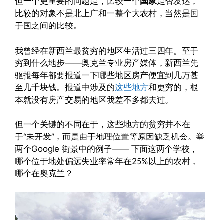
但一个更重要的问题是，比较一个
国家
是否发达，
比较的对象不是北上广和一整个大农村，当然是国
于国之间的比较。
我曾经在新西兰最贫穷的地区生活过三四年。至于
穷到什么地步——奥克兰专业房产媒体，新西兰先
驱报每年都要报道一下哪些地区房产便宜到几万甚
至几千块钱。报道中涉及的
这些地方
和更穷的，根
本就没有房产交易的地区我差不多都去过。
但一个关键的不同在于，这些地方的贫穷并不在
于“未开发”，而是由于地理位置等原因缺乏机会。举
两个Google 街景中的例子—— 下面这两个学校，
哪个位于地处偏远失业率常年在25%以上的农村，
哪个在奥克兰？