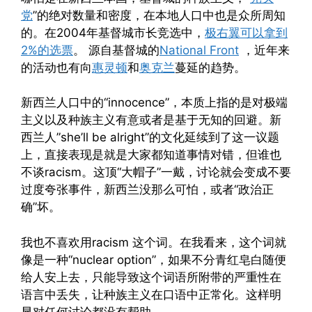
党
”的绝对数量和密度，在本地人口中也是众所周知
的。在2004年基督城市长竞选中，
极右翼可以拿到
2%的选票
。 源自基督城的
National Front
，近年来
的活动也有向
惠灵顿
和
奥克兰
蔓延的趋势。
新西兰人口中的“innocence”，本质上指的是对极端
主义以及种族主义有意或者是基于无知的回避。新
西兰人”she’ll be alright”的文化延续到了这一议题
上，直接表现是就是大家都知道事情对错，但谁也
不谈racism。这顶“大帽子”一戴，讨论就会变成不要
过度夸张事件，新西兰没那么可怕，或者“政治正
确”坏。
我也不喜欢用racism 这个词。在我看来，这个词就
像是一种“nuclear option”，如果不分青红皂白随便
给人安上去，只能导致这个词语所附带的严重性在
语言中丢失，让种族主义在口语中正常化。这样明
显对任何讨论都没有帮助。