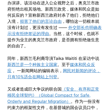
办演讲。该活动在进入公众视野之后，奥克兰市政
府拒绝出租其场地。新西兰政党，媒体和民众是如
何反应的？宣称新西兰政府封杀了他们，拒绝他们
入境，
损害了他们的言论自由
，哪怕这一切根本就
没有计划过，更没有发生过 ——
外交部长也明确表
示没有拒绝签证的理由
。当然，这个时候，也就不
提作为业主的奥克兰市政府，是否拥有拒绝做生意
的自由了。
同年，新西兰毛利裔导演Taika Waititi 在采访中说
新西兰是一个种族主义国家
。至于
媒体和民众反
应
， 一新闻网站的编辑表示，
网民对新闻的评论，
只有10%适合在网站上刊登
。
又或者造成巨大争议的联合国
《安全、有序和正常
移民全球契约》（Global Compact for Safe,
Orderly and Regular Migration）
。作为一份没有
约束力的框架性文件，在基督城的国会议员口中，