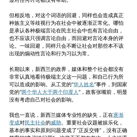
但相反地，对这个词语的回避，同样也会造成真正
种族主义等歧视行为在社会中被逐渐正常化。哪怕
是承认各种极端言论在民主社会中也有言论自由，
也不应该只强调言论自由，而回避对言论本身的评
论。一味回避，同样只会不断让社会对那些本不该
出现的煽动性言论和行为习以为常。
长期以来，新西兰的政界，媒体和整个社会都没有
非常认真地看待极端主义这一问题，和自己行为所
可以造成的影响。从工党的“
华人姓名
”事件，到国家
党的“
两个华人大于两个印度人
”，政客张嘴前，明显
没有考虑自己对社会的影响。
我也一直说，新西兰媒体专业性的缺失，正在
逐渐
变成
对
民主社会
的
威胁
。重要社会议题被娱乐化，
基本的事实和原则问题变成了“正反交锋”，没有正确