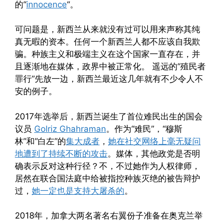
的“
innocence
“。
可问题是，新西兰从来就没有过可以用来声称其纯
真无暇的资本。任何一个新西兰人都不应该自我欺
骗。种族主义和极端主义在这个国家一直存在，并
且逐渐地在媒体，政界中被正常化。 遥远的“殖民者
罪行”先放一边，新西兰最近这几年就有不少令人不
安的例子。
2017年选举后，新西兰诞生了首位难民出生的国会
议员
Golriz Ghahraman
。作为“难民”，“穆斯
林”和“白左”的
集大成者
，
她在社交网络上毫无疑问
地遭到了持续不断的攻击
。媒体，其他政党是否明
确表示反对这种行径？不，不过她作为人权律师，
居然在联合国法庭中给被指控种族灭绝的被告辩护
过，
她一定也是支持大屠杀的
。
2018年，加拿大两名著名右翼份子准备在奥克兰举