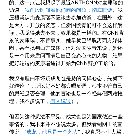
的。这一点让我想起了最近ANTI-CNN对麦康瑞的
访谈，
我前段时间看他们问的问题，彻底喷饭
。我
压根就认为麦康瑞不应该去参加访谈，在国外，这
是大方，开放的姿态，但爱国愤青们可不会这样解
读，我觉得她去不去，效果都是一样的。有CNN背
景的麦康瑞，不管事实上她早就已经脱离西方媒体
圈，甚至批判西方媒体，但对爱国愤青来说，她还
是一个用来质问而满足自己变态心态的人物，结果
把好端端的麦康瑞逼得开始为CNN辩护了哈哈。
我没有理由不怀疑成龙也是持的同样心态，先就下
好结论了，所以好不好都会唱反调，根本不管自己
的思维是否合理（他的言论也是一个经典假两难推
理，我不多说了，
有人说过
）。
但因为这种想法不罕见，成龙也是为国家做过一些
事情的，我本来并不想说太多。但我看到网上的宣
传说，“
成龙，他只是一个艺人
”，我真忍不住大骂，