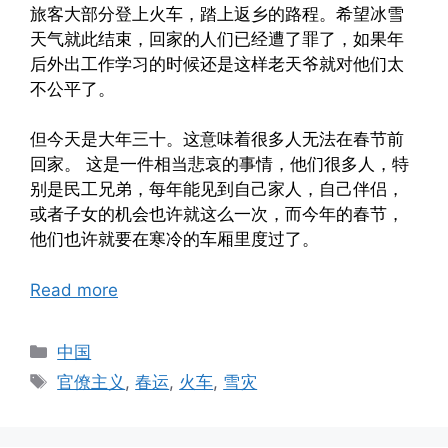
旅客大部分登上火车，踏上返乡的路程。希望冰雪
天气就此结束，回家的人们已经遭了罪了，如果年
后外出工作学习的时候还是这样老天爷就对他们太
不公平了。
但今天是大年三十。这意味着很多人无法在春节前
回家。 这是一件相当悲哀的事情，他们很多人，特
别是民工兄弟，每年能见到自己家人，自己伴侣，
或者子女的机会也许就这么一次，而今年的春节，
他们也许就要在寒冷的车厢里度过了。
Read more
Categories
中国
Tags
官僚主义
,
春运
,
火车
,
雪灾