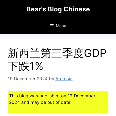
Skip
Bear's Blog Chinese
to
content
Menu
新西兰第三季度GDP
下跌1%
19 December 2024
by
Arctosia
This blog was published on 19 December
2024 and may be out of date.