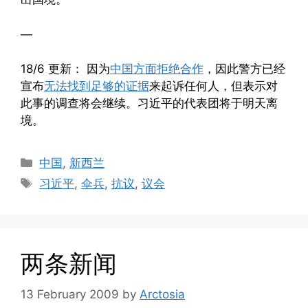
—
18/6 更新： 因为
中国方面拒绝合作
，因此警方已经
宣布
无法找到足够的证据
来起诉任何人，但表示对
此事的调查将会继续。习近平的代表团将于明天离
境。
Categories
中国
,
新西兰
Tags
习近平
,
伞兵
,
抗议
,
议会
两条新闻
13 February 2009
by
Arctosia