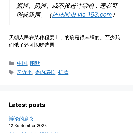
撕掉、扔掉、或不投进计票箱，违者可
能被逮捕。（
环球时报 via 163.com
）
天朝人民在某种程度上，的确是很幸福的。至少我
们饿了还可以吃选票。
Categories
中国
,
幽默
Tags
习近平
,
委内瑞拉
,
折腾
Latest posts
辩论的意义
12 September 2025