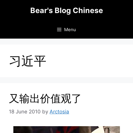
Skip
Bear's Blog Chinese
to
content
Menu
习近平
又输出价值观了
18 June 2010
by
Arctosia