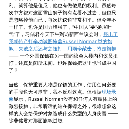
利。就算他是傻瓜，他也有做傻瓜的权利。虽然每
次中方都对这面雪山狮子旗有点看不过去，但也只
是忽略掉他而已，每次抗议也非常和平。但今年不
一样了。也许是国力增强了，“中国人”要“扬眉吐
气”了，习储君今天下午到访新西兰议会时，
祭出了
我朝特产打伞功试图掩盖Russel Norman举的旗
帜，失败之后还与之扭打，用雨伞敲击，抢走旗帜
—— 一个外国保镖在另一国的议会大楼内和议员扭
打，还真是闻所未闻。也许保镖把这里也当成中国
了？
当然，保护重要人物是保镖的工作，使用任何必要
的手段也无可厚非，我不反对这点。但根据
现场录
像
显示，Russel Norman没有和任何人有肢体上的
激烈接触，非常听话的站在保镖之外，很难想象这
样的人会给保护对象造成什么类型的人身伤害 ——
除非储君对那面旗帜过敏。