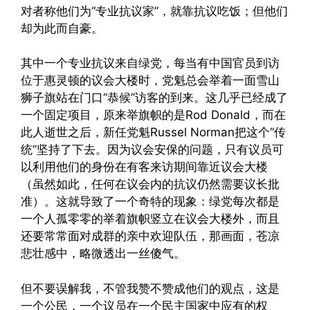
对者称他们为“专业抗议家”，就靠抗议吃饭；但他们
却为此而自豪。
其中一个专业抗议来自绿党，每当有中国官员到访
位于惠灵顿的议会大楼时，党魁总会举着一面雪山
狮子旗站在门口“恭候”访客的到来。这几乎已经成了
一个固定项目，原来举旗帜的是Rod Donald，而在
此人逝世之后，新任党魁Russel Norman把这个“传
统”坚持了下去。因为议会安保的问题，只有议员可
以利用他们的身份在有客来访期间靠近议会大楼
（虽然如此，任何在议会内的抗议仍然需要议长批
准）。这就导致了一个奇特的现象：绿党每次都是
一个人孤零零的举着旗帜竖立在议会大楼外，而且
还要常常面对成群的亲中欢迎队伍，那画面，苍凉
悲壮感中，略微透出一丝傻气。
但不要误解我，不管我赞不赞成他们的观点，这是
一个公民，一个议员在一个民主国家中应有的权