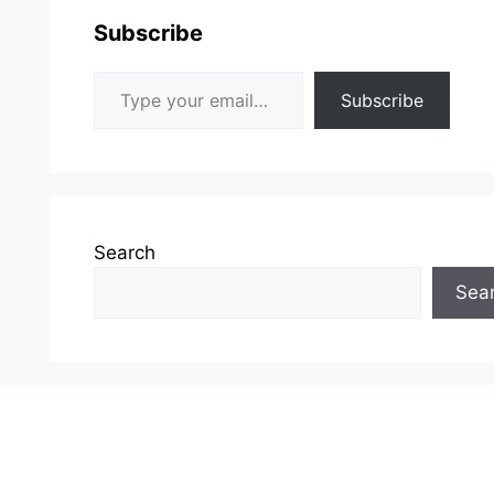
Subscribe
Type your email…
Subscribe
Search
Sea