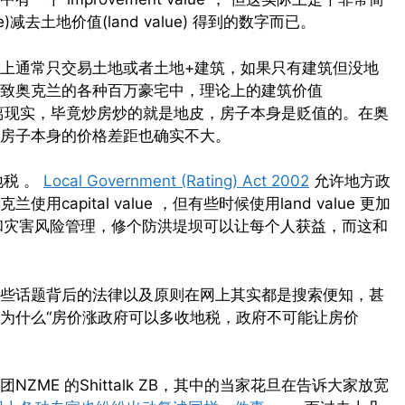
)减去土地价值(land value) 得到的数字而已。
上通常只交易土地或者土地+建筑，如果只有建筑但没地
致奥克兰的各种百万豪宅中，理论上的建筑价值
也并非偏离现实，毕竟炒房炒的就是地皮，房子本身是贬值的。在奥
房子本身的价格差距也确实不大。
响地税 。
Local Government (Rating) Act 2002
允许地方政
pital value ，但有些时候使用land value 更加
责自然保护和灾害风险管理，修个防洪堤坝可以让每个人获益，而这和
些话题背后的法律以及原则在网上其实都是搜索便知，甚
为什么“房价涨政府可以多收地税，政府不可能让房价
ME 的Shittalk ZB，其中的当家花旦在告诉大家放宽