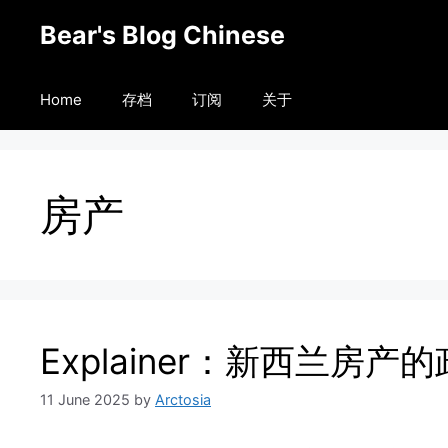
Skip
Bear's Blog Chinese
to
content
Home
存档
订阅
关于
房产
Explainer：新西兰房
11 June 2025
by
Arctosia