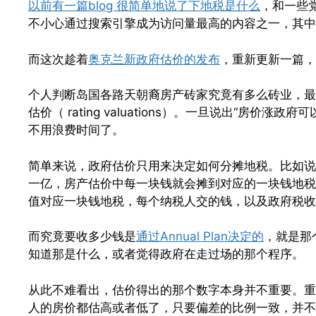
以前有一篇blog 很简单地说了下地税是什么
，和一些
不小心通过搜索引擎成为访问量最高的内容之一，其中
而这次趁着
奥克兰新政府估价的发布
，重新更新一篇，
个人判断岛国各路天朝裔房产砖家究竟有多么砖业，最简
估价（ rating valuations）。一旦说出“房
不用浪费时间了。
简单来说，政府估价只用来决定如何分摊地税。比如说
一亿，房产估价中每一块钱就会摊到对应的一块钱地税
值对应一块钱地税，每个纳税人交的钱，以及政府税收
而究竟要收多少钱是
通过Annual Plan决定的
，就是那
知道那是什么，或者觉得政府在走过场的那个程序。
从此不难看出，估价得出的那个数字本身并不重要。重要的
人的房价都估高或者低了，只要偏差的比例一致，并不