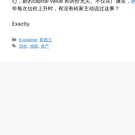
心，新的capital value 和房价无关。不仅在广播里，
年每次估价上升时，有没有砖家主动说过这事？
Exactly.
Categories
Explainer
,
新西兰
Tags
估价
,
地税
,
房产