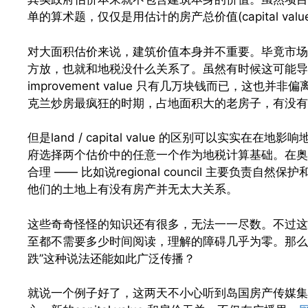
单的算术题，仅仅是用估计的房产总价值(capital value
对大面积估价来说，建筑价值本身并不重要。毕竟市场
方放，也就和地税没什么关系了。虽然有时候这可能导
improvement value 只有几万块钱而已，这
克兰炒房最疯狂的时期，占地面积大的老房子，有没有
但是land / capital value 的区别可以实实在在地影
府选择两个估价中的任意一个作为地税计算基础。在奥克兰使用ca
合理 —— 比如说regional council 主要负
他们的土地上有没有房产并无太大关系。
这些奇奇怪怪的知识还有很多，无法一一尽数。不过这
至都不需要多少时间阅读，理解的障碍几乎为零。那么
跌”这种说法还能如此广泛传播？
就说一个例子好了，这两天不小心听到岛国房产传媒集团NZ