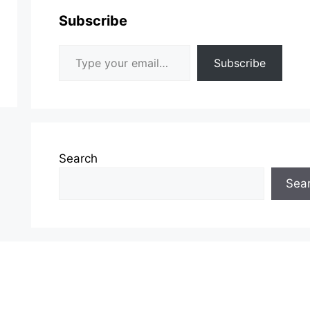
Subscribe
Type your email…
Subscribe
Search
Sea