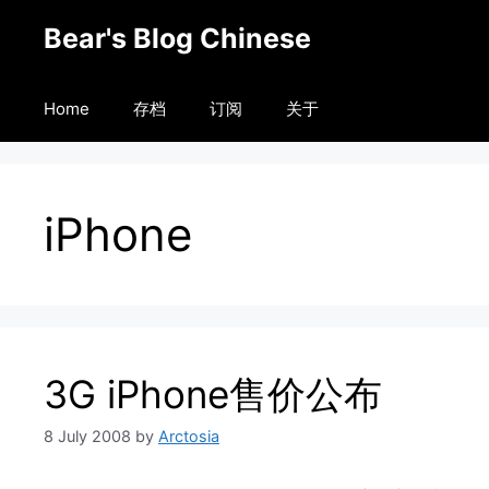
Skip
Bear's Blog Chinese
to
content
Home
存档
订阅
关于
iPhone
3G iPhone售价公布
8 July 2008
by
Arctosia