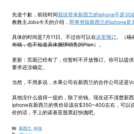
先道个歉，前段时间
我说登录新西兰的iphone不是3G
教教主Jobs今天的介绍，
即将登陆新西兰的iphone是
具体的时间是7月11日。不过你可以在
这里预订
。（
现
布稿，也不知道具体捆绑销售的Plan
）。
更新：页面已经有了，但暂时不开放预订。你可以提供
要求还没确定。
当然，不用多说，水果公司在新西兰的合作公司还是Vod
其他没什么值得一提的，除了价钱。现在还不清楚新西兰
iphone在新西兰的售价应该在$350~400左右
价的话，手上的诺基亚股票赶快抛吧。
Categories
新西兰
,
科技