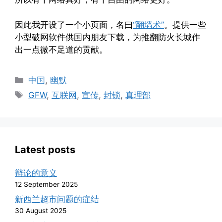
因此我开设了一个小页面，名曰
“翻墙术”
。提供一些
小型破网软件供国内朋友下载，为推翻防火长城作
出一点微不足道的贡献。
Categories
中国
,
幽默
Tags
GFW
,
互联网
,
宣传
,
封锁
,
真理部
Latest posts
辩论的意义
12 September 2025
新西兰超市问题的症结
30 August 2025