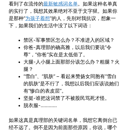
看到了在流传的
最新敏感词名单
。如果这种名单真
的实行了，我想其效果绝对不亚于文字狱。如果你
是那种“
为孩子着想
”的人，先别对我抗议，想象一
下，如果我们的生活中没了以下词语：
禁区-军事禁区怎么办？不准进入的区域？
你爸-真理部的确高雅，以后我们要说“令
尊”，“你爸”实在是太低俗了。
大腿-人小腿上面那部分该怎么办？粗腿？火
腿？
“雪白”、“肌肤” – 看起来赞扬女同胞有“雪白
的肌肤”是不行了，我想以后我们应该说她们
有“惨白的表皮层”。
坚挺-谁把这词禁了不被股民骂死才怪。
脱衣服-…………
如果这真是真理部的关键词名单，我想它离倒台已
经不远了。倒不是因为前面那些原因，你说，哪个