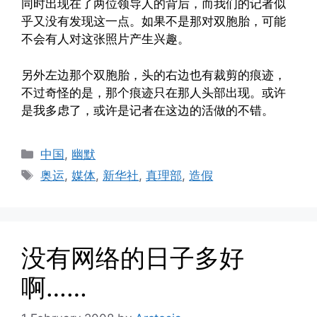
同时出现在了两位领导人的背后，而我们的记者似
乎又没有发现这一点。如果不是那对双胞胎，可能
不会有人对这张照片产生兴趣。
另外左边那个双胞胎，头的右边也有裁剪的痕迹，
不过奇怪的是，那个痕迹只在那人头部出现。或许
是我多虑了，或许是记者在这边的活做的不错。
Categories
中国
,
幽默
Tags
奥运
,
媒体
,
新华社
,
真理部
,
造假
没有网络的日子多好
啊……