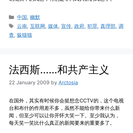
Categories
中国
,
幽默
Tags
云南
,
互联网
,
媒体
,
宣传
,
政府
,
犯罪
,
真理部
,
调
查
,
躲猫猫
法西斯……和共产主义
22 January 2009
by
Arctosia
在国外，其实有时候你会挺想念CCTV的，这个电视
台和布什的作用差不多，虽然不能给你带来什么新
闻，但至少可以让你开怀大笑一下。至少我认为，
每天笑一笑比什么真正的新闻要来的重要多了。