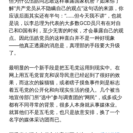
但为什么伍皓同志敢这样暴露国家机密？如果你了
解“共产党员从不隐瞒自己的观点”这句话的来源，你
应该后面其实还有半句：“……但今天我不讲”，也就
是说，以李总理为代表的大多数GCD员只有在对自
己和D国有利，至少无害的时候，才会暴露自己的观
点。因此伍皓党员的这种直白并不是一种好现象
——他真正透露的消息是，真理部的手段要大升级
了。
最明显的一个新手段是把五毛党运用到现实中。在
网上用五毛党冒充和误导民意已经起到了很好的效
果，而这次的躲猫猫，或者瞎子摸鱼事件则是标志
着五毛党的公开化和向现实生活的侵入。几个被当
地宣传部门所“选中”参与调查团的“网民”，或多或少
都有不同寻常的背景，很多人本身就从事媒体业。
就算他们不是五毛党，也只是故意安排，换了一个
名字的媒体采访团而已。