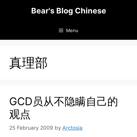
Skip
Bear's Blog Chinese
to
content
Menu
真理部
GCD员从不隐瞒自己的
观点
25 February 2009
by
Arctosia