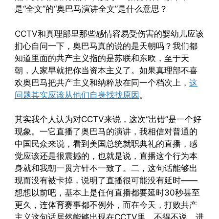
是“全文”的“奥巴马演讲全文”是什么意思？
CCTV和真理部里那些感情容易受伤害的婴幼儿应该
扪心自问一下，奥巴马真的说的是天朝吗？我们都
知道里面的共产主义指的是苏联和东欧，至于天
朝，人家早就把你当资本主义了。如果真理部不喜
欢奥巴马把共产主义和纳粹放在同一个档次上，
这
问题其实应该从他们自身找找原因
。
其实我个人认为对CCTV来说，这次“出错”是一个好
现象。一它直播了奥巴马的演讲，我相信对普通的
中国民众来说，看到美国总统就职典礼的直播，感
觉应该还是很震撼的，也就是说，直播这个行为本
身就和我朝一贯方针不一致了。二，这句话能够出
现而没有被卡掉，说明了直播很可能没有延时——
想想以前吧，基本上是任何直播都要延时30秒甚至
更久，连体育赛事都不例外，而在今天，打败共产
主义这句话居然能够出现在CCTV里，不得不说，进