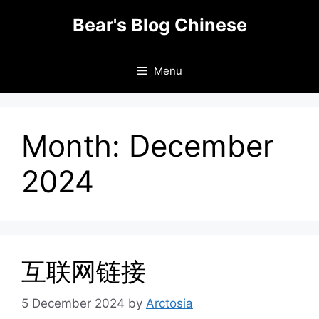
Skip
Bear's Blog Chinese
to
content
Menu
Month:
December
2024
互联网链接
5 December 2024
by
Arctosia