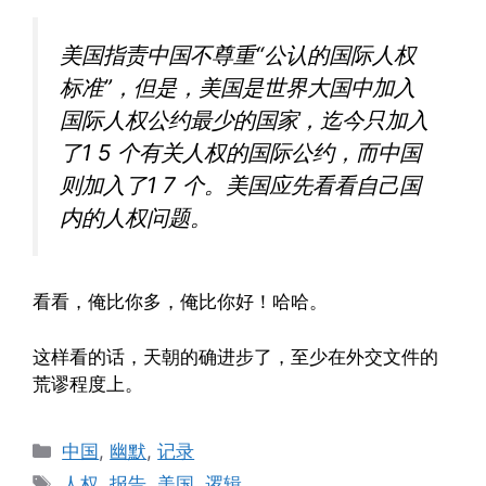
美国指责中国不尊重“公认的国际人权
标准”，但是，美国是世界大国中加入
国际人权公约最少的国家，迄今只加入
了1 5 个有关人权的国际公约，而中国
则加入了1 7 个。美国应先看看自己国
内的人权问题。
看看，俺比你多，俺比你好！哈哈。
这样看的话，天朝的确进步了，至少在外交文件的
荒谬程度上。
Categories
中国
,
幽默
,
记录
Tags
人权
,
报告
,
美国
,
逻辑