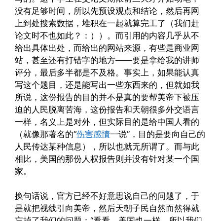
没有足够时间，所以先预设观点和结论，然后再网
上到处搜索数据，堆积在一起就算完工了（我们赶
论文时不也如此？：））。而引用的内容几乎从不
给出具体出处，而给出的网站来源，有些是商业网
站，甚至还有打错字的地方——要是拿给我的讲师
评分，最后多半都是不及格。事实上，如果能认真
写这个题目，还是能写出一些东西来的，但就如我
所说，这份报告的目的并不是真的要帮美帝下被压
迫的人民脱离苦海，这份报告和天朝很多外交语言
一样，名义上是对外，但实际目的是给中国人看的
（就像那著名的“
伤害感情
一说”，目的是要向自己的
人民传达某种信息），所以也就无所谓了。而与此
相比，美国的那份人权报告则并没有针对某一个国
家。
换句话说，官方已经不好意思说自己的问题了，于
是就把视线引向美帝，然后天朝子民自然而然得就
忘掉了我们的问题：“看看，美国也一样，所以我们