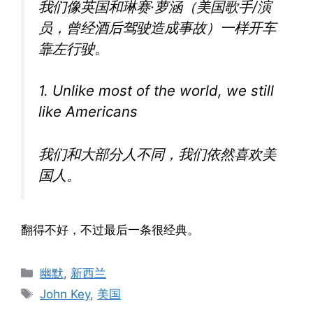
我们像英国和琳赛·萝涵（美国歌手/演
员，曾经酒后驾驶造成事故）一样开车
靠左行驶。
1. Unlike most of the world, we still
like Americans
我们和大部分人不同，我们依然喜欢美
国人。
翻得不好，不过最后一条很经典。
Categories
幽默
,
新西兰
Tags
John Key
,
美国