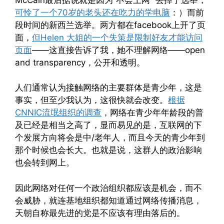
可怜了一个70岁的老头还在吃力的学电脑
：）而前
段时间的新西兰选举。两方都在facebook上开了页
面，
但Helen 大姐的一个失策是限制好友才能访问
页面
——这直接告诉了我，她不理解网络——open
and transparency，公开和透明。
人们通常认为接触网络的主要群体是青少年，这是
事实，但至少我认为，这很快就会改变。
根据
CNNIC流氓组织的调查
，网络在青少年年龄段的普
及已经是相当之高了，显而易见的是，互联网的下
个发展方向将会是中/老年人，而且今天的青少年到
那个时候也会长大。也就是说，这群人的政治影响
也会转到网上。
因此网络对任何一个政治组织都应该是机会，而不
会威胁，就连基地组织都知道通过网络传播消息，
天朝自称最先进的党是不应该有理由落后的。