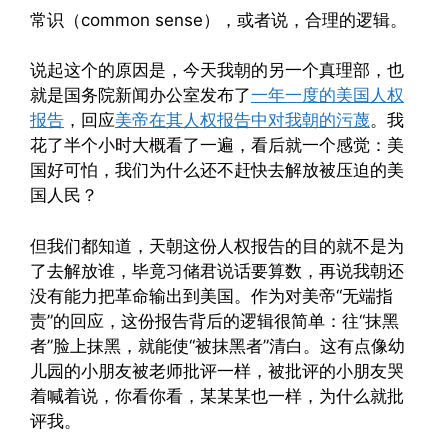
常识（common sense），或者说，合理的逻辑。
说起这个的原因是，今天我朝的另一个真理部，也
就是国务院新闻办公室发布了
一年一度的美国人权
报告
，回应
美帝在其人权报告中对我朝的污蔑
。我
花了半个小时大概看了一遍，看后就一个感觉：美
国好可怕，我们为什么还不赶快去解放被压迫的美
国人民？
但我们都知道，天朝这份人权报告的目的就不是为
了去解放谁，毕竟习储君说话要算数，再说我朝还
没有能力把革命输出到美国。作为对美帝“无端指
责”的回应，这份报告背后的逻辑很简单：往“抹黑
者”脸上抹黑，就能使“被抹黑者”清白。这有点像幼
儿园的小朋友被老师批评一样，被批评的小朋友哭
着喊着说，你看你看，某某某也一样，为什么就批
评我。