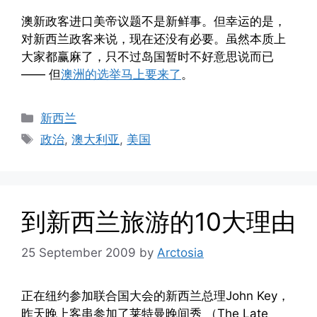
澳新政客进口美帝议题不是新鲜事。但幸运的是，
对新西兰政客来说，现在还没有必要。虽然本质上
大家都赢麻了，只不过岛国暂时不好意思说而已
—— 但
澳洲的选举马上要来了
。
Categories
新西兰
Tags
政治
,
澳大利亚
,
美国
到新西兰旅游的10大理由
25 September 2009
by
Arctosia
正在纽约参加联合国大会的新西兰总理John Key，
昨天晚上客串参加了莱特曼晚间秀 （The Late