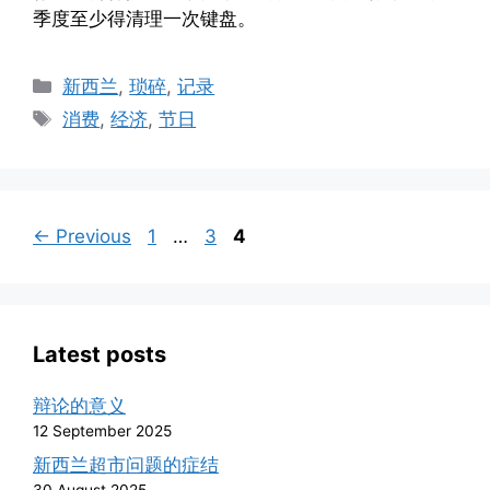
季度至少得清理一次键盘。
Categories
新西兰
,
琐碎
,
记录
Tags
消费
,
经济
,
节日
Page
Page
Page
←
Previous
1
…
3
4
Latest posts
辩论的意义
12 September 2025
新西兰超市问题的症结
30 August 2025