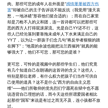
肉。那些可悲的成年人在外面是“
感情屡屡被西方伤
害
”却被自己的主子告诉说不能反抗（我觉用“漫天哀
愁，一地冰碴”形容他们挺合适的）；而在自己家里
却是刀枪不入的义和团，连一首诗都可以把那些可
恶的西方人打得屁滚尿流。光是自己YY还不行，这
些人已经沦落到要靠拖未成年人下水来满足自己的
YY了，以为让一群孩子们念几句“将反华者狠狠的踏
在脚下”；“地震的余波也能把法兰西催跨”就真的能
够强大了，他们不可悲，那可悲的是谁？
更可悲，可怜的是视频中的那些学生们，他们究竟
有几个知道自己在朗诵的这首诗的含义？这些人，
特别是那位老师，有什么权力把孩子们当作可供自
己使用的道具？这不是什么“西方的自由主义思
维”——他们所敬仰的党先烈们宁愿死在狱中也不愿
说违背自己理想的话，而今天这些所谓爱国者相比
起那些“国军”来说是有过之而无不及，连小孩都不放
过。