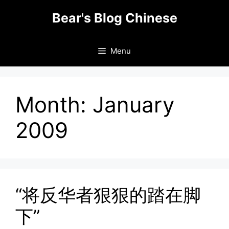
Skip
Bear's Blog Chinese
to
content
Menu
Month:
January
2009
“将反华者狠狠的踏在脚
下”