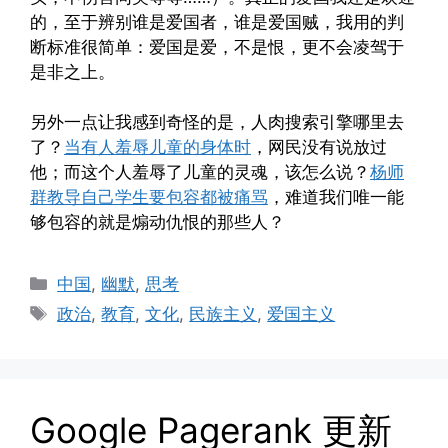
的，至于辨别谁是爱国者，谁是爱国贼，我用的判
断标准很简单：爱国是爱，不是恨，更不会凌驾于
是非之上。
另外一点让我感到奇怪的是，人肉搜索引擎哪里去
了？
当有人羞辱儿童的身体时
，网民没有说放过
他；而这个人羞辱了儿童的灵魂，该怎么说？
杨师
群教导自己学生要包容都被痛骂
，难道我们唯一能
够包容的就是煽动仇恨的那些人？
Categories
中国
,
幽默
,
思考
Tags
政治
,
教育
,
文化
,
民族主义
,
爱国主义
Google Pagerank 更新