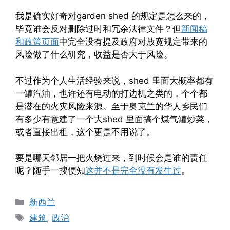
我是确实好奇对garden shed 的规定是怎么来的，
毕竟谁会反对删除过时和冗余法律文件？但
新闻稿
和政策页面
中完全没有提及政府对放宽规定带来的
风险做了什么研究，收益是否大于风险。
不过作为个人生活经验来说，shed 里面大概率都有
一罐汽油，也许还有电动的打边机之类的，个个都
是潜在的火灾风险来源。至于奥克兰的华人乡民们
有多少有意建了一个大shed 里面搞个煤气罐炒菜，
或者直接出租，这个更是不用说了。
要是哪天邻居一把火烧过来，到时候会是谁的责任
呢？随手一搜便知
这并不是完全没有发生过
。
Categories
新西兰
Tags
建筑
,
政治