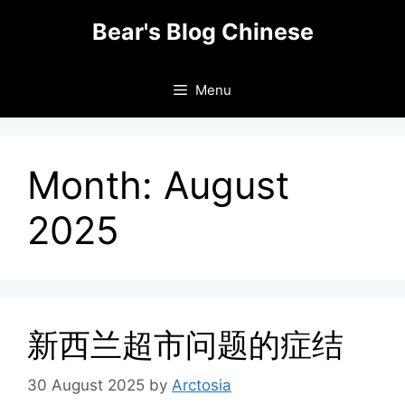
Skip
Bear's Blog Chinese
to
content
Menu
Month:
August
2025
新西兰超市问题的症结
30 August 2025
by
Arctosia