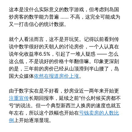
这本是没什么实际意义的数字游戏，但考虑到岛国
炒房客的数学能力普遍 …… 不高，这完全可能成为
又一打击信心的统计数据。
就个人看法而言，这不是开玩笑。记得以前看到传
说中数学很好的天朝人的讨论房价，一个人认真在
说年化收益率6.5%，引起了一堆人疑惑 —— 怎么
这么低，不是说好的价格十年翻倍嘛。印象更深刻
的是，三年前的房价已经从山顶滑到半山腰了，岛
国大众媒体
依然在报道房价上涨
。
由于数字实在是不好看，炒房业近一两年来开始更
注重
宣传
长期回报率，延续之前“什么时候买房都不
亏”的说法。但一个典型新西兰人换房的速度也就五
年左右，所以这个跌幅也开始在
亏钱卖房的人数比
例
上开始逐渐显现。