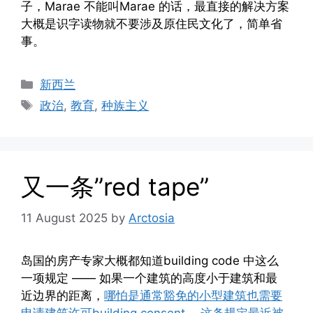
子，Marae 不能叫Marae 的话，最直接的解决方案
大概是识字读物就不要涉及原住民文化了，简单省
事。
Categories
新西兰
Tags
政治
,
教育
,
种族主义
又一条”red tape”
11 August 2025
by
Arctosia
岛国的房产专家大概都知道building code 中这么
一项规定 —— 如果一个建筑的高度小于建筑和最
近边界的距离，
哪怕是通常豁免的小型建筑也需要
申请建筑许可building consent
。
这条规定最近被