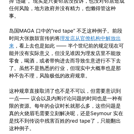
掉“违建”。现实是只要邻居没投诉，也没对邻居造成
任何风险，地方政府并没有精力，也懒得管这种
事。
岛国MAGA 口中的”red tape” 不乏这种例子。前段
时间大张旗鼓宣传的将
理发店从官僚机构中解放出
来
，看上去也是如此 —— 半个世纪前的规定现在可
能并没有实际意义，但没见谁因为理发店里不能放
零食，喝酒，或者带狗进去而导致生意进行不下去
了。虽然不是熟悉的行业，但现实中大概率也是那
种不告不理，风险极低的政府规章。
这种规章直接取消了也不是不可以，但需要意识到
一点—— 议会以及内阁讨论问题的时间也是一种有
限的资源。每年的会议时长就那么多，这些问题是
真的火烧眉毛需要立刻解决呢，还是Seymour 实在
是找不到传说中残害百姓的red tape了，只能翻出
这种例子。