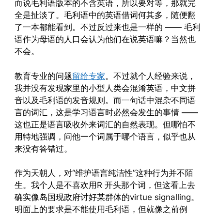
而说毛利语版本的不含英语，所以要对等，那就完
全是扯淡了。毛利语中的英语借词何其多，随便翻
了一本都能看到。不过反过来也是一样的 —— 毛利
语作为母语的人口会认为他们在说英语嘛？当然也
不会。
教育专业的问题
留给专家
。不过就个人经验来说，
我并没有发现家里的小型人类会混淆英语，中文拼
音以及毛利语的发音规则。而一句话中混杂不同语
言的词汇，这是学习语言时必然会发生的事情 ——
这也正是语言吸收外来词汇的自然表现。但哪怕不
用特地强调，问他一个词属于哪个语言，似乎也从
来没有答错过。
作为天朝人，对“维护语言纯洁性”这种行为并不陌
生。我个人是不喜欢用R 开头那个词，但这看上去
确实像岛国现政府讨好某群体的virtue signalling。
明面上的要求是不能使用毛利语，但就像之前例