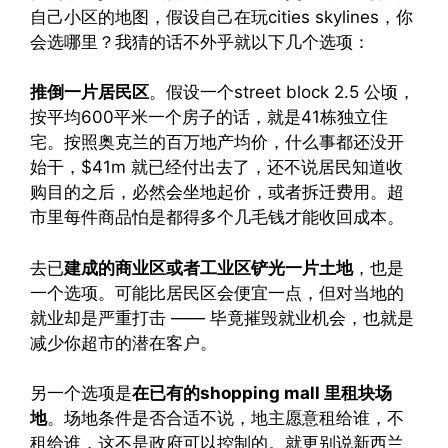
自己小区的地图，假设自己在玩cities skylines，你
会选哪里？我猜的话不外乎就以下几个选项：
推倒一片居民区
。假设一个street block 2.5 公顷，
按平均600平米一个房子的话，就是41栋独立住
宅。按照奥克兰的百万地产均价，什么事都还没开
始干，$41m 就已经付出去了，还不说居民知道收
购目的之后，必然会坐地起价，或者拆迁费用。超
市里每件商品怕是都得多个几毛钱才能收回成本。
去已
建成的商业区或者工业区铲光一片土地
，也是
一个选项。可能比居民区会便宜一点，但对当地的
就业却是严重打击 —— 毕竟摧毁就业机会，也就是
减少你超市的潜在客户。
另一个选项是
在已有的shopping mall 里租块场
地
。场地条件是否合适不说，地主愿意租给谁，不
租给谁，这不是政府可以控制的。就更别说新西兰