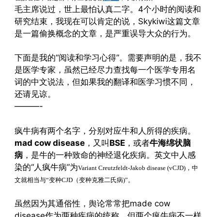
毛主席说过，世上最怕认真二字。4个小时的阅读和
研究结束，我现在可以肯定的说，Skykiwi这篇文章
是一篇偷换概念的文章，是严重误导大众的行为。
下面是我的“阅读和学习心得”。需要声明的是，我不
是医学专家，虽然已经尽力查找每一个医学专用名
词的中文说法，但如果我的翻译和医学习惯不同，
还请见谅。
———-
疯牛病有两个名字，分别对应牛和人所得的疾病。
mad cow disease
，又叫
BSE
，或者
牛海绵状脑
病
，是牛的一种致命的神经退化疾病。英文中人感
染的“人疯牛病”为
Variant Creutzfeldt-Jakob disease (vCJD)，
中
文就相当与
“变种CJD（变种克雅二氏病)”。
虽然因为其通俗性，舆论常常把made cow
disease作为两种疾病的统称。但两个疯牛病不一样