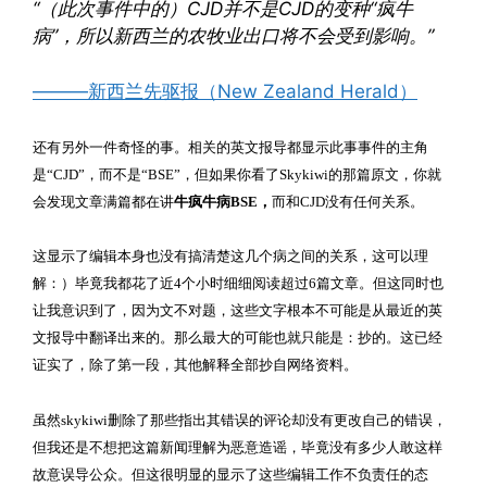
“（此次事件中的）CJD并不是CJD的变种“疯牛
病”，所以新西兰的农牧业出口将不会受到影响。”
———新西兰先驱报（New Zealand Herald）
还有另外一件奇怪的事。
相关的英文报导都显示此事事件的主角
是“CJD”，而不是“BSE”，
但如果你看了Skykiwi的那篇原文，你就
会发现文章满篇都在讲
牛疯牛病BSE，
而和CJD没有任何关系。
这显示了编辑本身也没有搞清楚这几个病之间的关系，这可以理
解：）毕竟我都花了近4个小时细细阅读超过6篇文章。但这同时也
让我意识到了，因为文不对题，
这些文字根本不可能是从最近的英
文报导中翻译出来的
。那么最大的可能也就只能是：抄的。这已经
证实了，除了第一段，其他解释全部抄自网络资料。
虽然skykiwi删除了那些指出其错误的评论却没有更改自己的错误，
但我还是不想把这篇新闻理解为恶意造谣，毕竟没有多少人敢这样
故意误导公众。但这很明显的显示了这些编辑工作不负责任的态