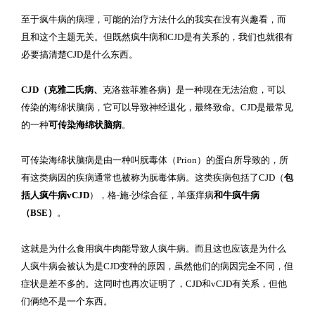
至于疯牛病的病理，可能的治疗方法什么的我实在没有兴趣看，而
且和这个主题无关。但既然疯牛病和CJD是有关系的，我们也就很有
必要搞清楚CJD是什么东西。
CJD（克雅二氏病、
克洛兹菲雅各病
）
是一种现在无法治愈，可以
传染的海绵状脑病，它可以导致神经退化，最终致命。CJD是最常见
的一种
可传染海绵状脑病
。
可传染海绵状脑病
是由一种叫朊毒体（Prion）的蛋白所导致的，所
有这类病因的疾病通常也被称为朊毒体病。
这类疾病包括了
CJD（
包
括人疯牛病vCJD
），格-施-沙综合征，羊瘙痒病
和牛疯牛病
（BSE）
。
这就是为什么食用疯牛肉能导致人疯牛病。而且这也应该是为什么
人疯牛病会被认为是CJD变种的原因，虽然他们的病因完全不同，但
症状是差不多的。这同时也再次证明了，CJD和vCJD有关系，但他
们俩绝不是一个东西。