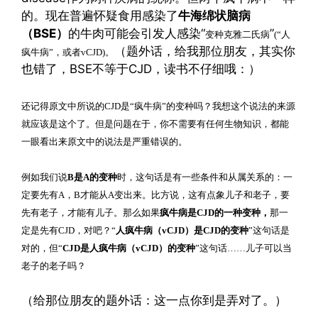
的。现在普遍怀疑食用感染了
牛海绵状脑病
（BSE）
的牛肉可能会引发人感染“
”
变种克雅二氏病
(“人
（题外话，给我那位朋友，其实你
疯牛病”，或者vCJD)。
也错了，BSE不等于CJD，读书不仔细哦：）
还记得原文中所说的CJD是“疯牛病”的变种吗？我想这个说法的来源
就应该是这个了。但是问题在于
，你不需要有任何生物知识，都能
一眼看出来
原文中的说法是严重错误的
。
例如我们说
B是A的变种
时，这句话是有一些条件和从属关系的：一
定要先有A，B才能从A变出来。比方说，这有点象儿子和老子，要
先有老子，才能有儿子。那么如果
疯牛病是CJD的一种变种，
那一
定是先有CJD，对吧？“
人疯牛病（vCJD）是CJD的变种
”这句话是
对的，但“
CJD是
人疯牛病（
vCJD）的变种
”这句话……儿子可以当
老子的老子吗？
（给那位朋友的题外话：这一点你到是弄对了。）