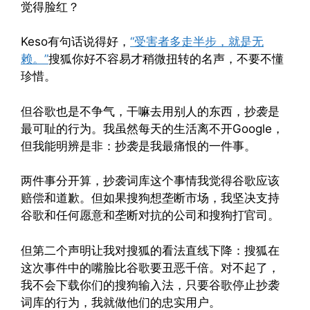
觉得脸红？
Keso有句话说得好，
“受害者多走半步，就是无
赖。”
搜狐你好不容易才稍微扭转的名声，不要不懂
珍惜。
但谷歌也是不争气，干嘛去用别人的东西，抄袭是
最可耻的行为。我虽然每天的生活离不开Google，
但我能明辨是非：抄袭是我最痛恨的一件事。
两件事分开算，抄袭词库这个事情我觉得谷歌应该
赔偿和道歉。但如果搜狗想垄断市场，我坚决支持
谷歌和任何愿意和垄断对抗的公司和搜狗打官司。
但第二个声明让我对搜狐的看法直线下降：搜狐在
这次事件中的嘴脸比谷歌要丑恶千倍。对不起了，
我不会下载你们的搜狗输入法，只要谷歌停止抄袭
词库的行为，我就做他们的忠实用户。