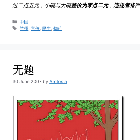
过二点五元，小碗与大碗
差价为零点二元
，
违规者将严
Categories
中国
Tags
兰州
,
官僚
,
民生
,
物价
无题
30 June 2007
by
Arctosia