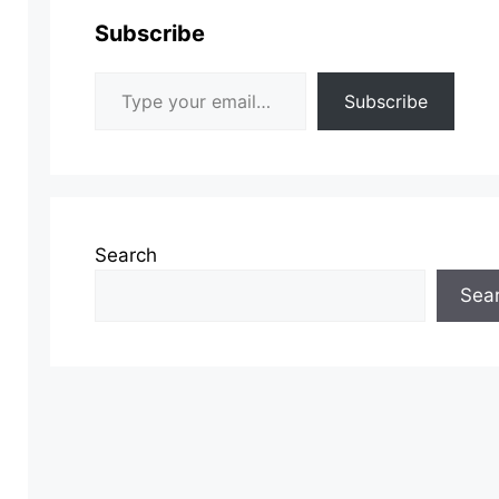
Subscribe
Type your email…
Subscribe
Search
Sea